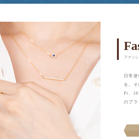
Fa
ファッシ
日常使
を。そ
Pt、
のプラ