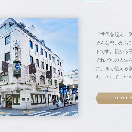
「世代を超え、
そんな想いからC
ドです。
親から
それぞれの人生
に、
永く使える
も、そしてこれ
mor