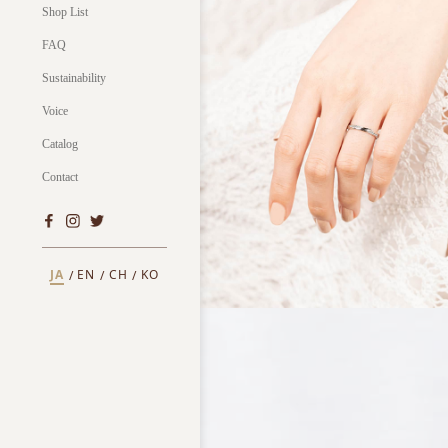
Shop List
FAQ
Sustainability
Voice
Catalog
Contact
JA
EN
CH
KO