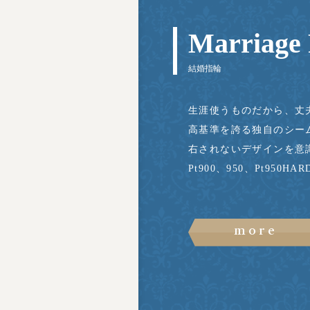
Marriage
結婚指輪
生涯使うものだから、丈
高基準を誇る独自のシー
右されないデザインを意
Pt900、950、Pt950
more